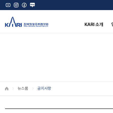
유
인
페
네
튜
스
이
이
브
타
스
버
그
북
블
KARI 소개
램
로
그
K
뉴스룸
공지사항
HOME