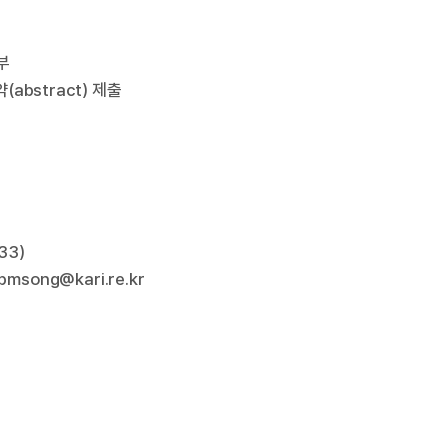
부
(abstract) 제출
33)
msong@kari.re.kr