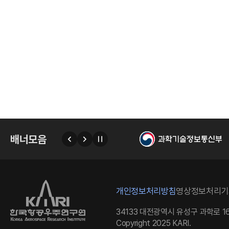
우
주
배너모음
이
다
자
전
음
동
넘
김
정
개인정보처리방침
영상정보처리기
지
34133 대전광역시 유성구 과학로 16
Copyright 2025 KARI.