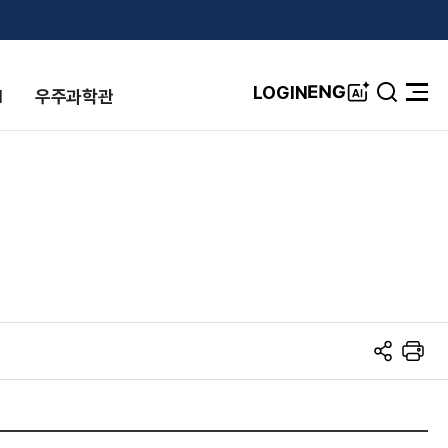
A
ENG
LOGIN
I
우주과학관
검
전
I
색
체
창
메
뉴
열
기
S
프
N
린
S
트
공
유