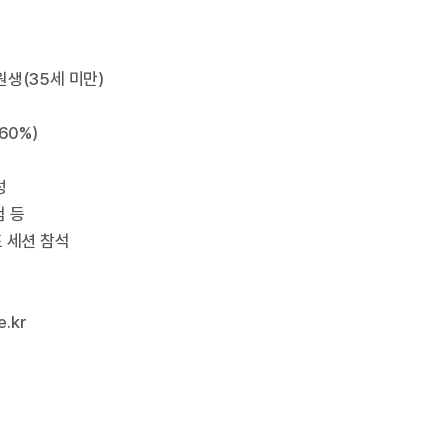
원생(35세 미만)
60%)
성
험 등
표 세션 참석
e.kr