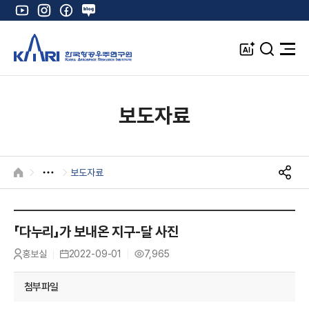
유
인
페
네
튜
스
이
이
브
타
스
버
A
검
전
그
북
블
I
색
체
램
로
창
메
K
그
뉴
열
보도자료
기
보도자료
HOME
S
N
S
공
「다누리」가 보내온 지구-달 사진
유
홍보실
2022-09-01
7,965
작
등
조
성
록
회
자
일
수
첨부파일