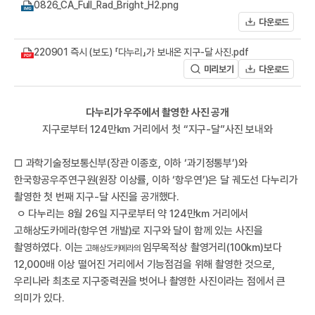
A
0826_CA_Full_Rad_Bright_H2.png
다운로드
220901 즉시 (보도) 「다누리」가 보내온 지구-달 사진.pdf
미리보기
다운로드
다누리가 우주에서 촬영한 사진 공개
지구로부터 124만km 거리에서 첫 “지구-달”사진 보내와
R
​□ 과학기술정보통신부(장관 이종호, 이하 ‘과기정통부’)와
한국항공우주연구원(원장 이상률, 이하 ‘항우연’)은 달 궤도선 다누리가
촬영한 첫 번째 지구-달 사진을 공개했다.
ㅇ 다누리는 8월 26일 지구로부터 약 124만km 거리에서
고해상도카메라(항우연 개발)로 지구와 달이 함께 있는 사진을
촬영하였다. 이는
임무목적상 촬영거리(100km)보다
고해상도카메라의
12,000배 이상 떨어진 거리에서 기능점검을 위해 촬영한 것으로,
우리나라 최초로 지구중력권을 벗어나 촬영한 사진이라는 점에서 큰
의미가 있다.