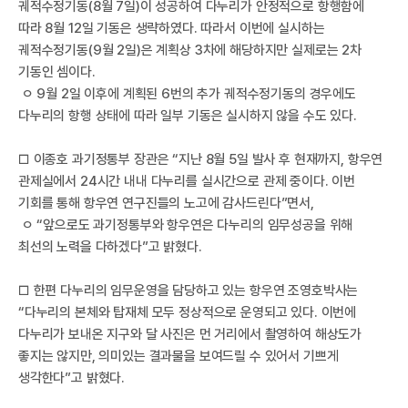
우
궤적수정기동(8월 7일)이 성공하여 다누리가 안정적으로 항행함에
따라 8월 12일 기동은 생략하였다. 따라서 이번에 실시하는
궤적수정기동(9월 2일)은 계획상 3차에 해당하지만 실제로는 2차
기동인 셈이다.
ㅇ 9월 2일 이후에 계획된 6번의 추가 궤적수정기동의 경우에도
다누리의 항행 상태에 따라 일부 기동은 실시하지 않을 수도 있다.
□ 이종호 과기정통부 장관은 “지난 8월 5일 발사 후 현재까지, 항우연
주
관제실에서 24시간 내내 다누리를 실시간으로 관제 중이다. 이번
기회를 통해 항우연 연구진들의 노고에 감사드린다”면서,
ㅇ “앞으로도 과기정통부와 항우연은 다누리의 임무성공을 위해
최선의 노력을 다하겠다”고 밝혔다.
□ 한편 다누리의 임무운영을 담당하고 있는 항우연 조영호박사는
“다누리의 본체와 탑재체 모두 정상적으로 운영되고 있다. 이번에
다누리가 보내온 지구와 달 사진은 먼 거리에서 촬영하여 해상도가
좋지는 않지만, 의미있는 결과물을 보여드릴 수 있어서 기쁘게
생각한다”고 밝혔다. ​