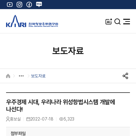
유
인
페
네
튜
스
이
이
브
타
스
버
A
검
전
그
북
블
I
색
체
램
로
창
메
K
그
뉴
열
보도자료
기
보도자료
HOME
S
N
S
공
우주경제 시대, 우리나라 위성항법시스템 개발에
유
나선다!
홍보실
2022-07-18
5,323
작
등
조
성
록
회
자
일
수
첨부파일