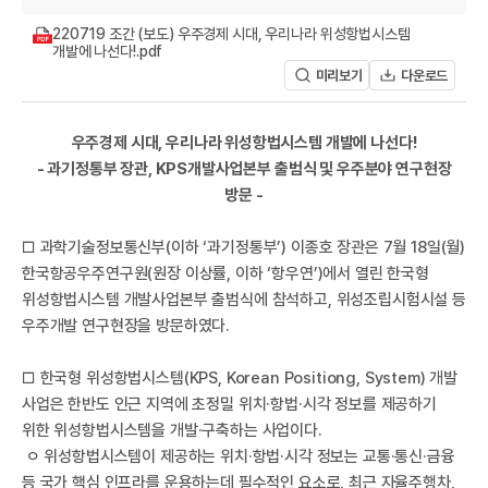
A
220719 조간 (보도) 우주경제 시대, 우리나라 위성항법시스템
개발에 나선다!.pdf
미리보기
다운로드
우주경제 시대, 우리나라 위성항법시스템 개발에 나선다!
- 과기정통부 장관, KPS개발사업본부 출범식 및 우주분야 연구현장
방문 -
R
□ 과학기술정보통신부(이하 ‘과기정통부’) 이종호 장관은 7월 18일(월)
한국항공우주연구원(원장 이상률, 이하 ‘항우연’)에서 열린 한국형
위성항법시스템 개발사업본부 출범식에 참석하고, 위성조립시험시설 등
우주개발 연구현장을 방문하였다.
□ 한국형 위성항법시스템(KPS, Korean Positiong, System) 개발
사업은 한반도 인근 지역에 초정밀 위치·항법·시각 정보를 제공하기
위한 위성항법시스템을 개발·구축하는 사업이다.
ㅇ 위성항법시스템이 제공하는 위치·항법·시각 정보는 교통·통신·금융
등 국가 핵심 인프라를 운용하는데 필수적인 요소로, 최근 자율주행차,