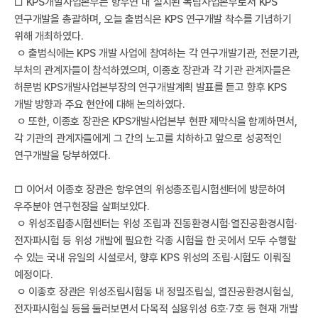
□ KPS개발사업본부는 항우연 내 설치된 독립사업본부로서 KPS
연구개발을 총괄하며, 오늘 출범식은 KPS 연구개발 착수를 기념하기
위해 개최하였다.
국
ㅇ 출범식에는 KPS 개발 사업에 참여하는 각 연구개발기관, 전문기관,
부처의 관계자들이 참석하였으며, 이종호 장관과 각 기관 관계자들은
허문범 KPS개발사업본부장의 연구개발계획 발표를 듣고 향후 KPS
개발 방향과 주요 현안에 대해 논의하였다.
ㅇ 또한, 이종호 장관은 KPS개발사업본부 현판 제막식을 함께하면서,
각 기관의 관계자들에게 그 간의 노고를 치하하고 앞으로 성공적인
연구개발을 당부하였다.
□ 이어서 이종호 장관은 항우연의 위성총조립시험센터에 방문하여
우주분야 연구현장을 살펴보았다.
ㅇ 위성조립총시험센터는 위성 조립과 진동환경시험·열진공환경시험·
항
전자파시험 등 위성 개발에 필요한 각종 시험을 한 곳에서 모두 수행할
수 있는 국내 유일의 시설로서, 향후 KPS 위성의 조립·시험도 이뤄질
예정이다.
ㅇ 이종호 장관은 위성조립시험동 내 정밀조립실, 열진공환경시험실,
전자파시험실 등을 둘러보면서 다목적 실용위성 6호·7호 등 현재 개발