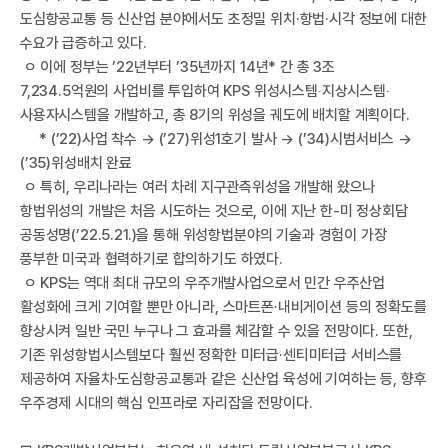
I
도심항공교통 등 신산업 분야에서도 초정밀 위치·항법·시각 정보에 대한
수요가 급증하고 있다.
ㅇ 이에 정부는 ’22년부터 ’35년까지 14년* 간 총 3조
7,234.5억원의 사업비를 투입하여 KPS 위성시스템‧지상시스템‧
사용자시스템을 개발하고, 총 8기의 위성을 궤도에 배치할 계획이다.
* (’22)사업 착수 → (’27)위성1호기 발사 → (’34)시범서비스 →
(’35)위성배치 완료
ㅇ 특히, 우리나라는 여러 차례 지구관측위성을 개발해 왔으나
항법위성의 개발은 처음 시도하는 것으로, 이에 지난 한-미 정상회담
공동성명(’22.5.21.)을 통해 위성항법분야의 기술과 경험이 가장
한
풍부한 미국과 협력하기로 합의하기도 하였다.
ㅇ KPS는 역대 최대 규모의 우주개발사업으로서 민간 우주산업
활성화에 크게 기여할 뿐만 아니라, 스마트폰·내비게이션 등의 정확도를
향상시켜 일반 국민 누구나 그 효과를 체감할 수 있을 전망이다. 또한,
기존 위성항법시스템보다 훨씬 정확한 미터급·센티미터급 서비스를
제공하여 자율차·도심항공교통과 같은 신산업 육성에 기여하는 등, 향후
우주경제 시대의 핵심 인프라로 자리잡을 전망이다.