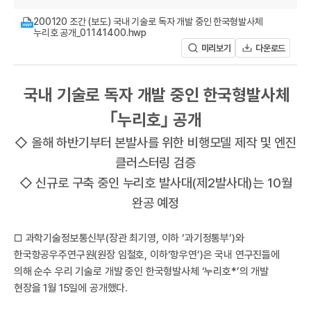
A
200120 조간 (보도) 국내 기술로 독자 개발 중인 한국형발사체
누리호 공개_01141400.hwp
미리보기
다운로드
국내 기술로 독자 개발 중인 한국형발사체
｢누리호｣ 공개
R
◇ 올해 하반기부터 본발사를 위한 비행모델 제작 및 엔진
클러스터링 검증
◇ 신규로 구축 중인 누리호 발사대(제2발사대)는 10월
완공 예정
□ 과학기술정보통신부(장관 최기영, 이하 ‘과기정통부’)와
한국항공우주연구원(원장 임철호, 이하‘항우연’)은 국내 연구진들에
의해 순수 우리 기술로 개발 중인 한국형발사체 ‘누리호*’의 개발
현장을 1월 15일에 공개했다.