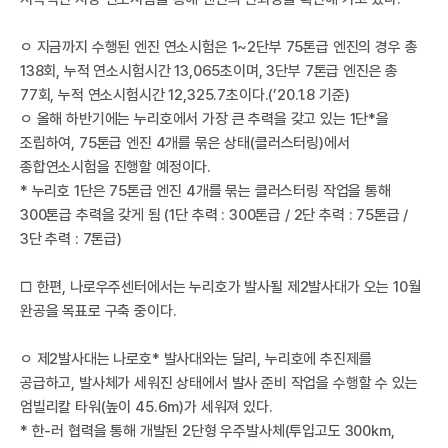
ㅇ 지금까지 수행된 엔진 연소시험은 1~2단부 75톤급 엔진의 경우 총
국
138회, 누적 연소시험시간 13,065초이며, 3단부 7톤급 엔진은 총
77회, 누적 연소시험시간 12,325.7초이다.(’20.1.8 기준)
ㅇ 올해 하반기에는 누리호에서 가장 큰 추력을 갖고 있는 1단*을
조립하여, 75톤급 엔진 4개를 묶은 상태(클러스터링)에서
종합연소시험을 진행할 예정이다.
* 누리호 1단은 75톤급 엔진 4개를 묶는 클러스터링 작업을 통해
300톤급 추력을 갖게 됨 (1단 추력 : 300톤급 / 2단 추력 : 75톤급 /
3단 추력 : 7톤급)
□ 한편, 나로우주센터에서는 누리호가 발사될 제2발사대가 오는 10월
완공을 목표로 구축 중이다.
항
ㅇ 제2발사대는 나로호* 발사대와는 달리, 누리호에 추진제를
공급하고, 발사체가 세워진 상태에서 발사 준비 작업을 수행할 수 있는
엄빌리칼 타워(높이 45.6m)가 세워져 있다.
* 한-러 협력을 통해 개발된 2단형 우주발사체(투입고도 300km,