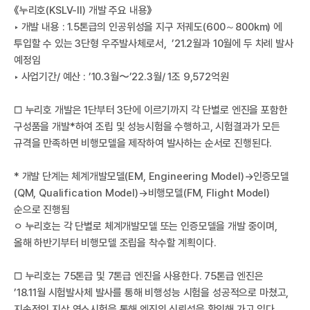
I
《누리호(KSLV-Ⅱ) 개발 주요 내용》
‣ 개발 내용 : 1.5톤급의 인공위성을 지구 저궤도(600～800km) 에
투입할 수 있는 3단형 우주발사체로서, ’21.2월과 10월에 두 차례 발사
예정임
‣ 사업기간/ 예산 : ’10.3월〜’22.3월/ 1조 9,572억원
□ 누리호 개발은 1단부터 3단에 이르기까지 각 단별로 엔진을 포함한
구성품을 개발*하여 조립 및 성능시험을 수행하고, 시험결과가 모든
규격을 만족하면 비행모델을 제작하여 발사하는 순서로 진행된다.
한
* 개발 단계는 체계개발모델(EM, Engineering Model)→인증모델
(QM, Qualification Model)→비행모델(FM, Flight Model)
순으로 진행됨
ㅇ 누리호는 각 단별로 체계개발모델 또는 인증모델을 개발 중이며,
올해 하반기부터 비행모델 조립을 착수할 계획이다.
□ 누리호는 75톤급 및 7톤급 엔진을 사용한다. 75톤급 엔진은
’18.11월 시험발사체 발사를 통해 비행성능 시험을 성공적으로 마쳤고,
지속적인 지상 연소시험을 통해 엔진의 신뢰성을 확인해 가고 있다.