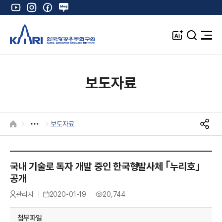
유
인
페
네
튜
스
이
이
브
타
스
버
A
검
전
그
북
블
I
색
체
램
로
창
메
K
그
뉴
열
보도자료
기
보도자료
HOME
S
N
S
공
국내 기술로 독자 개발 중인 한국형발사체 ｢누리호｣
유
공개
관리자
2020-01-19
20,744
작
등
조
성
록
회
자
일
수
첨부파일