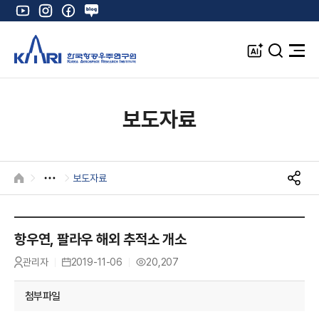
유
인
페
네
튜
스
이
이
브
타
스
버
A
검
전
그
북
블
I
색
체
램
로
창
메
K
그
뉴
열
보도자료
기
보도자료
HOME
S
N
S
공
항우연, 팔라우 해외 추적소 개소
유
관리자
2019-11-06
20,207
작
등
조
성
록
회
자
일
수
첨부파일