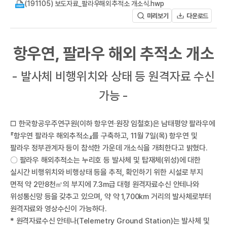
A
(191105) 보도자료_팔라우해외추적소 개소식.hwp
미리보기
다운로드
항우연, 팔라우 해외 추적소 개소
- 발사체 비행위치와 상태 등 원격자료 수신
가능 -
R
□ 한국항공우주연구원(이하 항우연·원장 임철호)은 남태평양 팔라우에
『항우연 팔라우 해외추적소』를 구축하고, 11월 7일(목) 항우연 및
팔라우 정부관계자 등이 참석한 가운데 개소식을 개최한다고 밝혔다.
〇 팔라우 해외추적소는 누리호 등 발사체 및 탑재체(위성)에 대한
실시간 비행위치와 비행상태 등을 추적, 확인하기 위한 시설로 부지
면적 약 2만8천㎡의 부지에 7.3m급 대형 원격자료수신 안테나와
위성통신망 등을 갖추고 있으며, 약 약 1,700km 거리의 발사체로부터
원격자료와 영상수신이 가능하다.
* 원격자료수신 안테나(Telemetry Ground Station)는 발사체 및