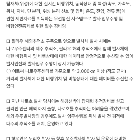
I
탑재체(위성)에 대한 실시간 비행위치, 동작상태 및 특성(속도, 가속도,
위치, 자세, 단 분리, 위성 분리 신호 및 압력, 온도, 전압, 전류 등)에
관한 제반자료를 획득하는 무선통신 시스템으로 발사 임무수행 및
비행안전통제를 위한 필수 장비임
□ 팔라우 해외추적소 구축으로 앞으로 발사체 발사 시에는
나로우주센터와 제주 추적소, 팔라우 해외 추적소에서 함께 발사체에
대한 비행위치 및 비행상태에 대한 데이터를 안정적으로 수신할 수 있어
발사안전과 발사임무 수행이 상시 가능하다.
〇 이로써 나로우주센터를 기준으로 약 3,000km 이상 (적도 근처)
한
거리의 발사체에 대한 비행위치 및 비행상태에 대한 데이터를 수신할 수
있다.
□ 지난 나로호 발사 당시에는 해경선박에 탑재형 추적장비를 싣고
필리핀 인근 해역 까지 출항, 나로호를 추적하는 어려움을 겪었었으며,
해외 우주발사장의 경우에도 발사 임무수행을 위해 발사 전 궤적에
다수의 추적소를 배치, 운영하고 있다.
□ 항우연은 누리호 발사 등 향후 우주발사체 발사 및 운용에 대비해