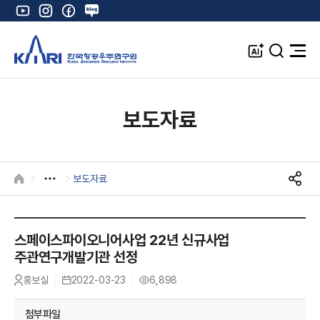
유
인
페
네
튜
스
이
이
브
타
스
버
A
검
전
그
북
블
I
색
체
램
로
창
메
K
그
뉴
열
보도자료
기
보도자료
HOME
S
N
S
공
스페이스파이오니어사업 22년 신규사업
유
주관연구개발기관 선정
홍보실
2022-03-23
6,898
작
등
조
성
록
회
자
일
수
첨부파일