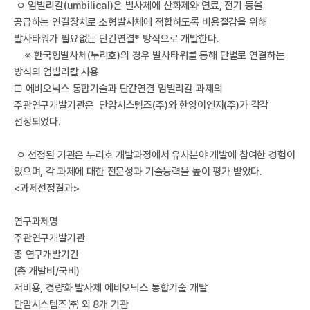
ㅇ 엄빌리칼(umbilical)은 발사체에 산화제와 연료, 전기 등을
공급하는 연결장치로 소형발사체에 적합하도록 비용절감을 위해
발사타워가 필요없는 단간연결* 방식으로 개발한다.
국
※ 한국형발사체(누리호)의 경우 발사타워를 통해 단별로 연결하는
방식의 엄빌리칼 사용
□ 에비오닉스 통합기술과 단간연결 엄빌리칼 과제의
주관연구개발기관은 단암시스템즈(주)와 한양이엔지(주)가 각각
선정되었다.
ㅇ 선정된 기관은 누리호 개발과정에서 유사분야 개발에 참여한 경험이
있으며, 각 과제에 대한 전문성과 기술능력을 높이 평가 받았다.
<과제선정결과>
항
연구과제명
주관연구개발기관
총 연구개발기간
(총 개발비/국비)
저비용, 경량화 발사체 에비오닉스 통합기술 개발
단암시스템즈㈜ 외 8개 기관