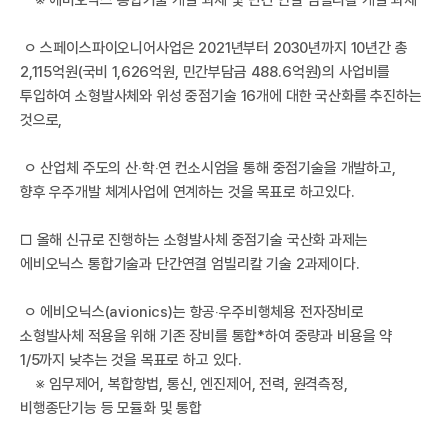
I
※ 에비오닉스 통합기술 개발 과제 및 단간 연결 엄빌리칼 개발 과제
ㅇ 스페이스파이오니어사업은 2021년부터 2030년까지 10년간 총
2,115억원(국비 1,626억원, 민간부담금 488.6억원)의 사업비를
투입하여 소형발사체와 위성 중점기술 16개에 대한 국산화를 추진하는
것으로,
ㅇ 산업체 주도의 산‧학‧연 컨소시엄을 통해 중점기술을 개발하고,
향후 우주개발 체계사업에 연계하는 것을 목표로 하고있다.
□ 올해 신규로 진행하는 소형발사체 중점기술 국산화 과제는
한
에비오닉스 통합기술과 단간연결 엄빌리칼 기술 2과제이다.
ㅇ 에비오닉스(avionics)는 항공‧우주비행체용 전자장비로
소형발사체 적용을 위해 기존 장비를 통합*하여 중량과 비용을 약
1/5까지 낮추는 것을 목표로 하고 있다.
※ 임무제어, 복합항법, 통신, 엔진제어, 전력, 원격측정,
비행종단기능 등 모듈화 및 통합