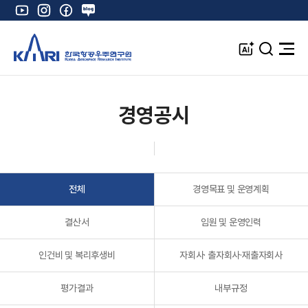
유
인
페
네
튜
스
이
이
브
타
스
버
A
검
전
그
북
블
I
색
체
램
로
창
메
K
그
뉴
열
경영공시
기
전체
경영목표 및 운영계획
결산서
임원 및 운영인력
인건비 및 복리후생비
자회사· 출자회사·재출자회사
평가결과
내부규정