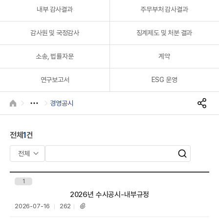
A
내부 감사결과
주무부처 감사결과
감사원 및 국정감사
징계제도 및 처분 결과
소송, 법률자문
계약
연구보고서
ESG 운영
R
경영공시
HOME
S
N
S
전체
1
건
공
유
검
검
색
색
어
1
입
제목
2026년 수시공시-내부규정
력
등
조
2026-07-16
262
첨
록
회
부