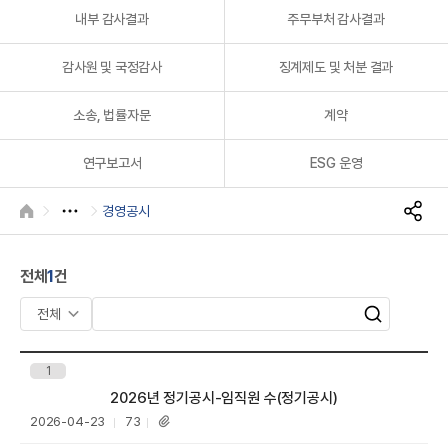
A
내부 감사결과
주무부처 감사결과
감사원 및 국정감사
징계제도 및 처분 결과
소송, 법률자문
계약
연구보고서
ESG 운영
R
경영공시
HOME
S
N
S
전체
1
건
공
유
검
검
색
색
어
1
입
제목
2026년 정기공시-임직원 수(정기공시)
력
등
조
2026-04-23
73
첨
록
회
부