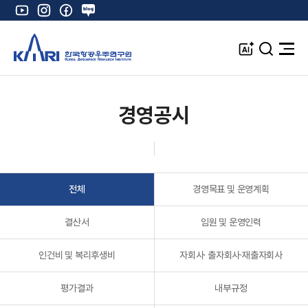
유
인
페
네
튜
스
이
이
브
타
스
버
A
검
전
그
북
블
I
색
체
램
로
창
메
K
그
뉴
열
경영공시
기
전체
경영목표 및 운영계획
결산서
임원 및 운영인력
인건비 및 복리후생비
자회사· 출자회사·재출자회사
평가결과
내부규정