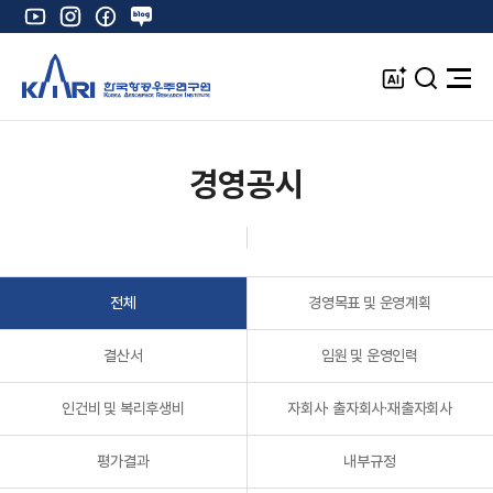
유
인
페
네
튜
스
이
이
브
타
스
버
A
검
전
그
북
블
I
색
체
램
로
창
메
K
그
뉴
열
경영공시
기
전체
경영목표 및 운영계획
결산서
임원 및 운영인력
인건비 및 복리후생비
자회사· 출자회사·재출자회사
평가결과
내부규정