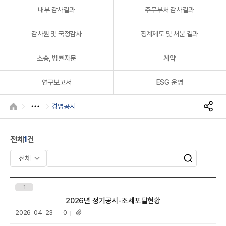
A
내부 감사결과
주무부처 감사결과
감사원 및 국정감사
징계제도 및 처분 결과
소송, 법률자문
계약
연구보고서
ESG 운영
R
경영공시
HOME
S
N
S
전체
1
건
공
유
검
검
색
색
어
1
입
제목
2026년 정기공시-조세포탈현황
력
등
조
2026-04-23
0
첨
록
회
부