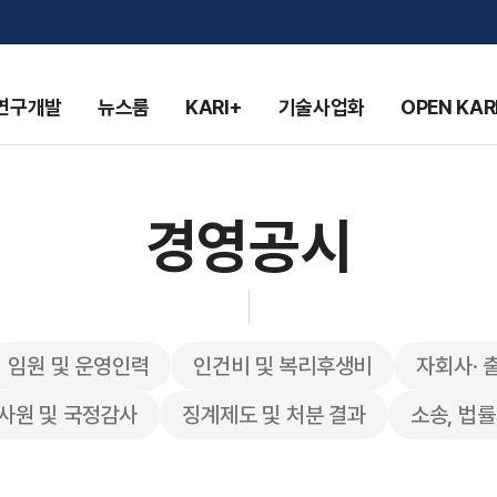
연구개발
뉴스룸
KARI+
기술사업화
OPEN KAR
경영공시
임원 및 운영인력
인건비 및 복리후생비
자회사· 
사원 및 국정감사
징계제도 및 처분 결과
소송, 법