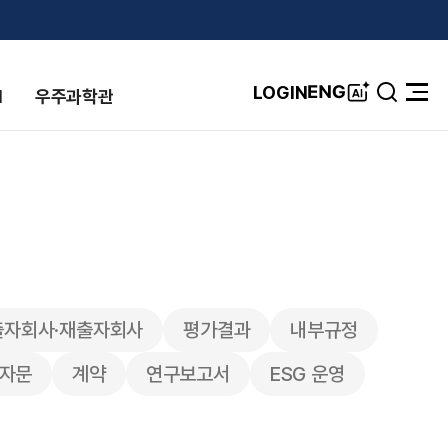
A
ENG
LOGIN
I
우주과학관
검
전
I
색
체
창
메
뉴
열
기
출자회사·재출자회사
평가결과
내부규정
률자문
계약
연구보고서
ESG 운영