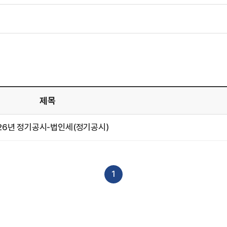
제목
목
26년 정기공시-법인세(정기공시)
1