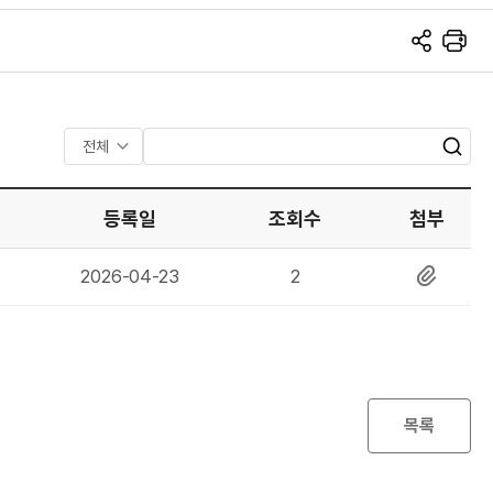
S
프
N
린
S
트
공
유
검
검
색
색
어
등록일
조회수
첨부
입
력
등
조
첨
2026-04-23
2
록
회
부
일
수
파
일
목록