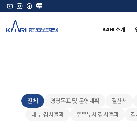
유
인
페
네
튜
스
이
이
브
타
스
버
그
북
블
KARI 소개
램
로
그
K
전체
경영목표 및 운영계획
결산서
내부 감사결과
주무부처 감사결과
감