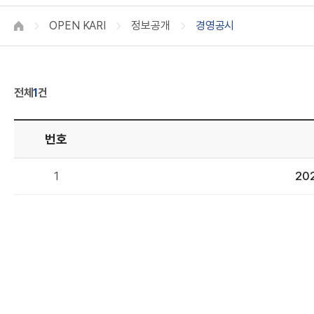
A
OPEN KARI
정보공개
경영공시
HOME
전체
1
건
번호
R
제
1
20