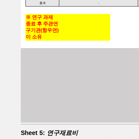
총계
-
※ 연구 과제
종료 후 주관연
구기관(항우연)
이 소유
Sheet 5:
연구재료비