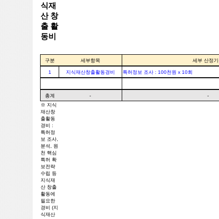
식재
산 창
출 활
동비
구분
세부항목
세부 산정기
1
지식재산창출활동경비
특허정보 조사 : 100천원 x 10회
총계
-
-
※ 지식
재산창
출활동
경비 :
특허정
보 조사,
분석, 원
천 핵심
특허 확
보전략
수립 등
지식재
산 창출
활동에
필요한
경비 (지
식재산