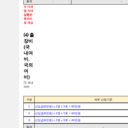
총계
-
-
※ 다과
및 식대
집행은
회의비
로 계상
⑷ 출
장비
(국
내여
비,
국외
여
비)
① 국내
여비
구분
세부 산정기준
1
선임급(8천원) x 2명 x 5회 = 80천원
2
선임급(8천원) x 2명 x 5회 = 80천원
3
선임급(8천원) x 2명 x 5회 = 80천원
총계
-