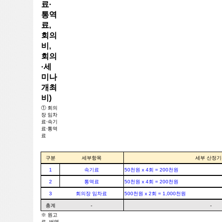
료·
통역
료,
회의
비,
회의
·세
미나
개최
비)
① 회의
장 임차
료·속기
료·통역
료
구분
세부항목
세부 산정기
1
속기료
50천원 x 4회 = 200천원
2
통역료
50천원 x 4회 = 200천원
3
회의장 임차료
500천원 x 2회 = 1,000천원
총계
-
-
※ 원고
료, 번역