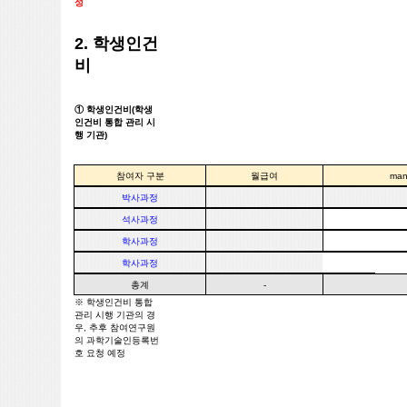
성
2. 학생인건
비
① 학생인건비(학생
인건비 통합 관리 시
행 기관)
참여자 구분
월급여
ma
박사과정
석사과정
학사과정
학사과정
총계
-
※ 학생인건비 통합
관리 시행 기관의 경
우, 추후 참여연구원
의 과학기술인등록번
호 요청 예정