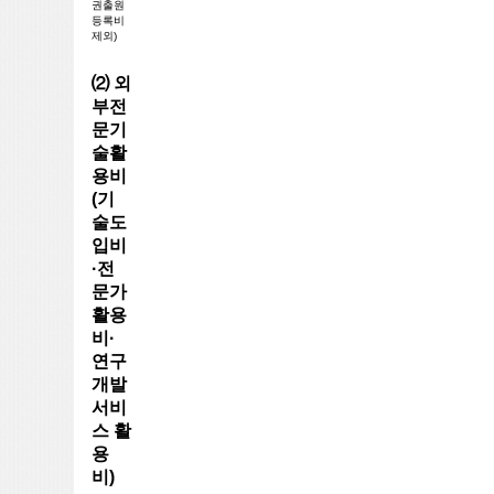
권출원
등록비
제외)
⑵ 외
부전
문기
술활
용비
(기
술도
입비
·전
문가
활용
비·
연구
개발
서비
스 활
용
비)