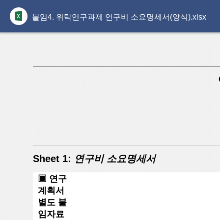
붙임4. 위탁연구과제 연구비 소요명세서(양식).xlsx
Sheet 1:
연구비 소요명세서
▣ 연구
계획서
별도 붙
임자료