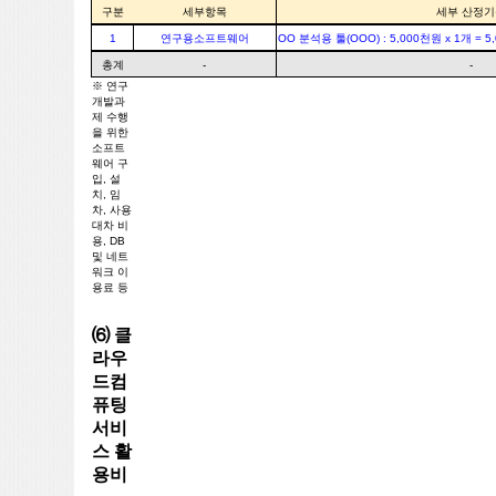
구분
세부항목
세부 산정기
1
연구용소프트웨어
OO 분석용 툴(OOO) : 5,000천원 x 1개 = 
총계
-
-
※ 연구
개발과
제 수행
을 위한
소프트
웨어 구
입, 설
치, 임
차, 사용
대차 비
용, DB
및 네트
워크 이
용료 등
⑹ 클
라우
드컴
퓨팅
서비
스 활
용비