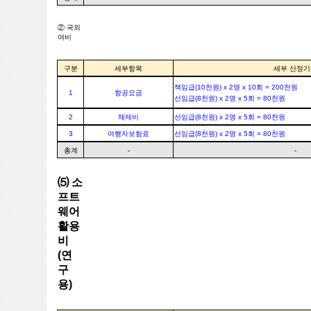
② 국외
여비
구분
세부항목
세부 산정기
책임급(10천원) x 2명 x 10회 = 200천원
1
항공요금
선임급(8천원) x 2명 x 5회 = 80천원
2
체제비
선임급(8천원) x 2명 x 5회 = 80천원
3
여행자보험료
선임급(8천원) x 2명 x 5회 = 80천원
총계
-
-
⑸ 소
프트
웨어
활용
비
(연
구
용)