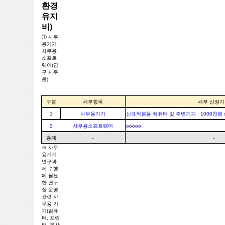
환경
유지
비)
① 사무
용기기·
사무용
소프트
웨어(연
구 사무
용)
구분
세부항목
세부 산정기
1
사무용기기
신규직원용 컴퓨터 및 주변기기 : 1000천원 x
2
사무용소프트웨어
ooooo
총계
-
-
※ 사무
용기기 :
연구과
제 수행
에 필요
한 연구
실 운영
관련 사
무용 기
기(컴퓨
터, 프린
터, 복사