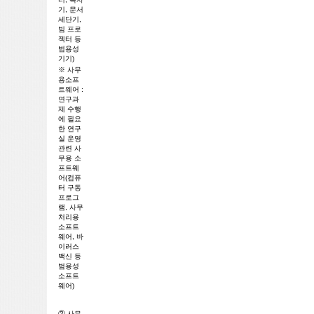
기, 문서
세단기,
빔 프로
젝터 등
범용성
기기)
※ 사무
용소프
트웨어 :
연구과
제 수행
에 필요
한 연구
실 운영
관련 사
무용 소
프트웨
어(컴퓨
터 구동
프로그
램, 사무
처리용
소프트
웨어, 바
이러스
백신 등
범용성
소프트
웨어)
② 사무