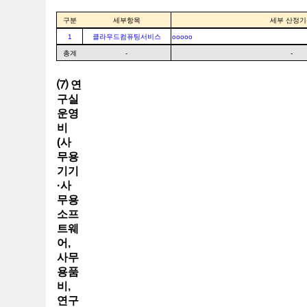
구분
세부항목
세부 산정기
1
클라우드컴퓨팅서비스
ooooo
총계
-
-
⑺ 연
구실
운영
비
(사
무용
기기
·사
무용
소프
트웨
어,
사무
용품
비,
연구