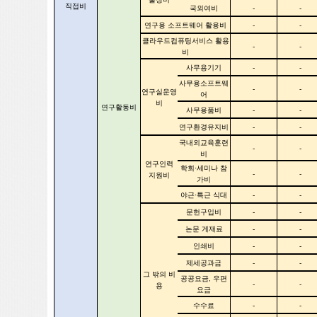
직접비
국외여비
-
-
연구용 소프트웨어 활용비
-
-
클라우드컴퓨팅서비스 활용
-
-
비
사무용기기
-
-
사무용소프트웨
-
-
연구실운영
어
비
연구활동비
사무용품비
-
-
연구환경유지비
-
-
국내외교육훈련
-
-
비
연구인력
학회·세미나 참
-
-
지원비
가비
야근·특근 식대
-
-
문헌구입비
-
-
논문 게재료
-
-
인쇄비
-
-
제세공과금
-
-
그 밖의 비
공공요금, 우편
-
-
용
요금
수수료
-
-