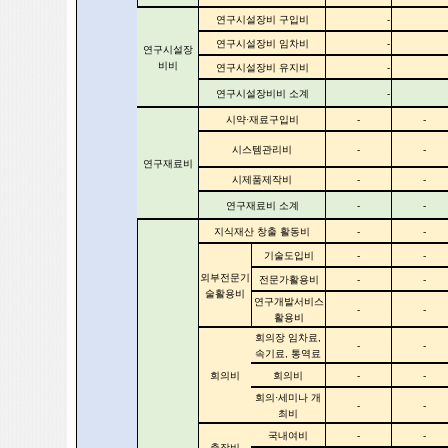
연구시설장비 구입비
-
연구시설장비 임차비
-
연구시설장
비비
연구시설장비 유지비
-
연구시설장비비 소계
-
시약·재료구입비
-
-
시스템관리비
-
-
연구재료비
시제품제작비
-
-
연구재료비 소계
-
-
지식재산 창출 활동비
-
-
기술도입비
-
-
외부전문기
전문가활용비
-
-
술활용비
연구개발서비스
-
-
활용비
회의장 임차료,
-
-
속기료, 통역료
회의비
회의비
-
-
회의·세미나 개
-
-
최비
국내여비
-
-
출장비