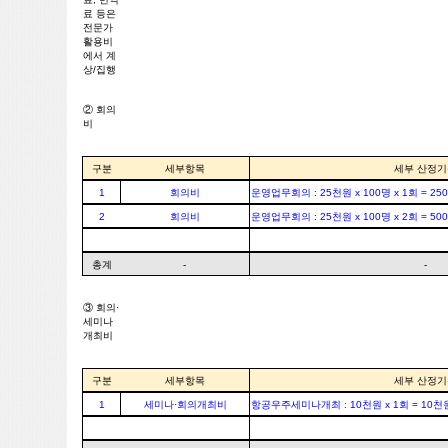
료 등은
전문가
활용비
에서 계
상/집행
② 회의
비
구분
세부항목
세부 산정기
1
회의비
운영업무회의 : 25천원 x 100명 x 1회 = 25
2
회의비
운영업무회의 : 25천원 x 100명 x 2회 = 50
총계
-
-
③ 회의·
세미나
개최비
구분
세부항목
세부 산정기
1
세미나·회의개최비
항공우주세미나개최 : 10천원 x 1회 = 10천