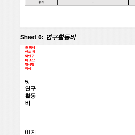
총계
-
Sheet 6:
연구활동비
※ 당해
연도 위
탁연구
비 소요
명세만
작성
5.
연구
활동
비
⑴ 지