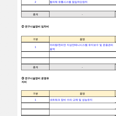
2
협의체 유통시스템 침입차단장치
총계
-
② 연구시설장비 임차비
구분
품명
아리랑/천리안 지상안테나시스템 유지보수 및 운용관리
1
용역
총계
-
③ 연구시설장비 운영유
지비
구분
품명
1
네트워크 장비 수리·교체 및 성능유지