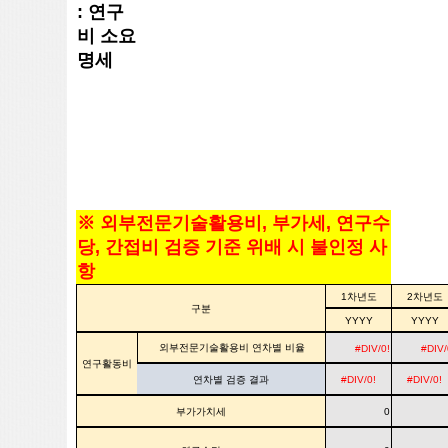
: 연구
비 소요
명세
※ 외부전문기술활용비, 부가세, 연구수
당, 간접비 검증 기준 위배 시 불인정 사
항
1차년도
2차년도
구분
YYYY
YYYY
외부전문기술활용비 연차별 비율
#DIV/0!
#DIV/
연구활동비
연차별 검증 결과
#DIV/0!
#DIV/0!
부가가치세
0