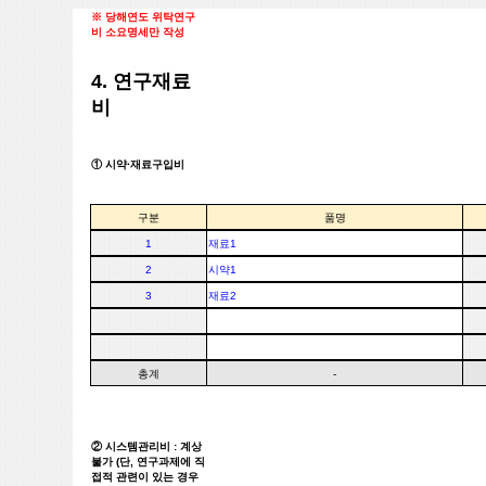
※ 당해연도 위탁연구
비 소요명세만 작성
4. 연구재료
비
① 시약·재료구입비
구분
품명
1
재료1
2
시약1
3
재료2
총계
-
② 시스템관리비 : 계상
불가 (단, 연구과제에 직
접적 관련이 있는 경우