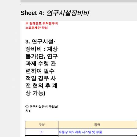
Sheet 4:
연구시설장비비
※ 당해연도 위탁연구비
소요명세만 작성
3. 연구시설·
장비비 : 계상
불가(단, 연구
과제 수행 관
련하여 필수
적일 경우 사
전 협의 후 계
상 가능)
① 연구시설장비 구입설
치비
구분
품명
1
유동장 속도계측 시스템 및 부품