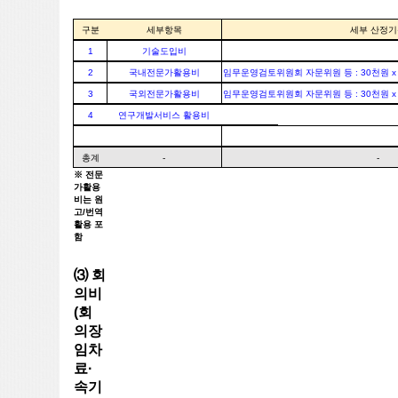
구분
세부항목
세부 산정기
1
기술도입비
2
국내전문가활용비
임무운영검토위원회 자문위원 등 : 30천원 x 1
3
국외전문가활용비
임무운영검토위원회 자문위원 등 : 30천원 x 1
4
연구개발서비스 활용비
총계
-
-
※ 전문
가활용
비는 원
고/번역
활용 포
함
⑶ 회
의비
(회
의장
임차
료·
속기