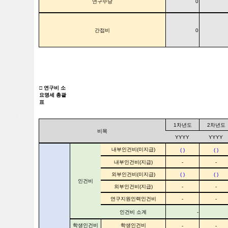
연구수당
0
간접비
0
□ 연구비 소
요명세 총괄
표
1차년도
2차년도
비목
YYYY
YYYY
내부인건비(미지급)
( )
( )
내부인건비(지급)
-
-
외부인건비(미지급)
( )
( )
인건비
외부인건비(지급)
-
-
연구지원인력인건비
-
-
인건비 소계
-
학생인건비
학생인건비
-
-