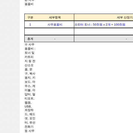
용품비
구분
세부항목
세부 산정기
1
사무용품비
프린터 토너 : 50천원 x 2개 = 100천원
총계
-
-
※ 사무
용품비 :
토너 및
카트리
지 등 전
산소모
품, 문
구, 복사
용지, 키
보드, 마
우스, 케
이블, 아
답터, 멀
티포트,
웹캠,
USB,
외장하
드, 헤드
셋, 포인
터, 유선
전화기
등 사무