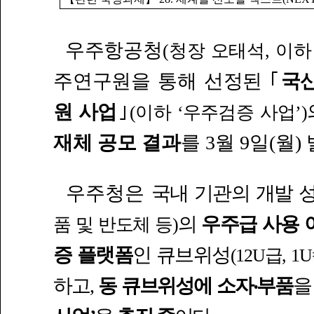
우주항공청
(청장 오태석, 이하
주연구원을 통해 선정된
｢
국산
원 사업
｣
(이하 ‘우주검증 사업’)
재체
공모 결과
를 3월 9일(월)
우주청은
국내 기관의 개발
성
의
우주급
사용 
품 및 반도체 등)
증 플랫폼
인 큐브위성
(12U급, 1
하고,
동 큐브위성에
소자‧부품