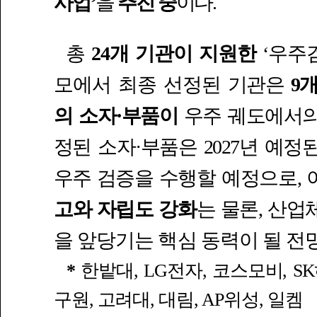
사업’
을
추진 중
이다.
총
24개 기관이 지원한
‘우주검
모에서 최종 선정된
기관은
9
의 소자·부품이
우주 궤도에서의
정된 소자·부품은
2027년 예정
우주 검증을
수행할 예정으로, 
고와 자립도 강화
는 물론, 산업
을 앞당기는 핵심 동력이 될 전
*
한밭대, LG전자, 코스모비, 
구원, 고려대, 대림, AP위성, 일켐