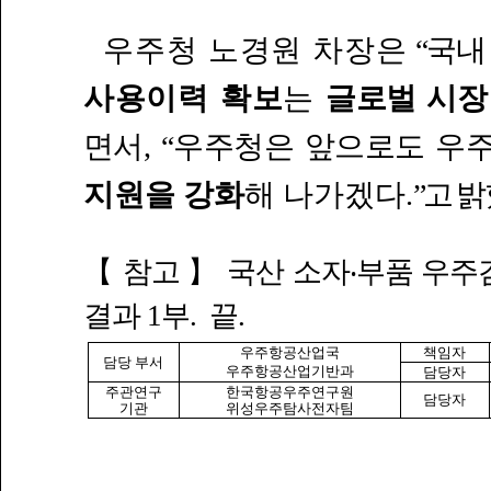
우주청 노경원 차장은
“국내
사용이력
확보
는
글로벌 시장
면서, “우주청은 앞으로도 우
지원을 강화
해 나가겠다.
”고 밝
【 참고 】 국산 소자‧부품 우주
결과 1부. 끝.
우주항공산업국
책임자
담당 부서
우주항공산업기반과
담당자
주관연구
한국항공우주연구원
담당자
기관
위성우주탐사전자팀