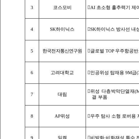
3
코스모비
󰋯AI 초소형 홀추력기 제
4
SK하이닉스
󰋯SK하이닉스 방사선 내
5
한국전자통신연구원
󰋯글로벌 TOP 우주항공
6
고려대학교
󰋯인공위성 탑재용 9M급(3
󰋯
위성 다층박막단열재(MLI
7
대림
결
부품
8
AP위성
󰋯우주 탐사 소형 로버용
9
일켐
󰋯비발화·비화재성 특수