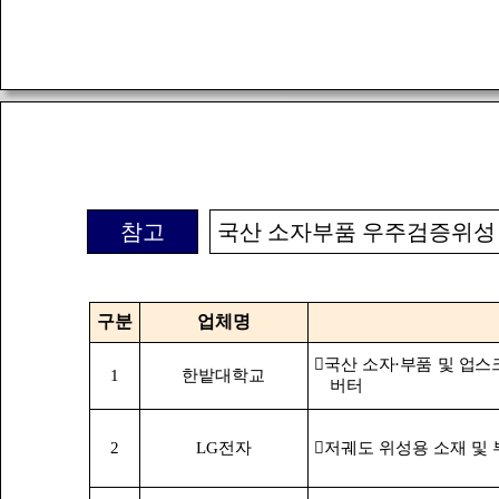
참고
국산 소자부품 우주검증위성 
구분
업체명
󰋯
국산 소자·부품 및 업스크
1
한밭대학교
버터
2
LG전자
󰋯저궤도 위성용 소재 및