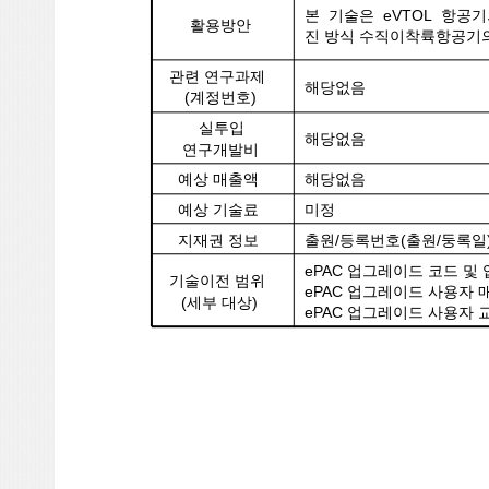
본 기술은 eVTOL 항
활용방안
진 방식 수직이착륙항공기의
관련 연구과제
해당없음
(계정번호)
실투입
해당없음
연구개발비
예상 매출액
해당없음
예상 기술료
미정
지재권 정보
출원/등록번호(출원/둥록일)
ePAC 업그레이드 코드 및
기술이전 범위
ePAC 업그레이드 사용자 
(세부 대상)
ePAC 업그레이드 사용자 