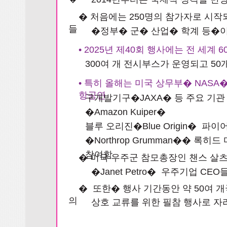
� 처음에는 250명의 참가자로 시작되
들
�정부� 군� 산업� 학계 등�
• 2025년 제40회 행사에는 전 세
300여 개 전시부스가 운영되고 50
• 특히 올해는 미국 상무부� NAS
항공연
구개발기구�JAXA� 등 주요 기관
�Amazon Kuiper�
블루 오리진�Blue Origin� 파이
�Northrop Grumman�� 록히드
참여함
� 미국 우주군 참모총장인 챈스 살츠만�C
�Janet Petro� 우주기업 
� 또한� 행사 기간동안 약 50여 개
의
상호 교류를 위한 필참 행사로 