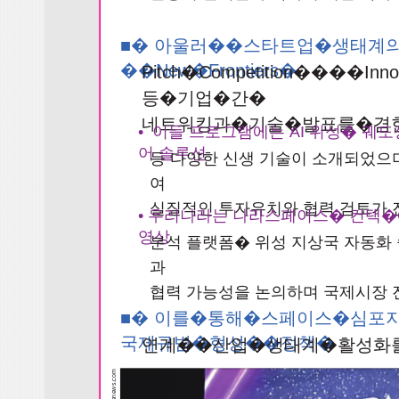
■� 아울러��스타트업�생태계
��New�Frontiers�
Pitch�Competition����Inn
등�기업�간�
네트워킹과�기술�발표를�겸
• 이들 프로그램에는 AI 위성� 궤도
어 솔루션
등 다양한 신생 기술이 소개되었으
여
실질적인 투자유치와 협력 검토가
• 우리나라는 나라스페이스� 컨택�
영상
분석 플랫폼� 위성 지상국 자동화
과
협력 가능성을 논의하며 국제시장
■� 이를�통해�스페이스�심포
국제규범�형성��정책�
연계��산업�생태계�활성화
m
co
s.
w
e
n