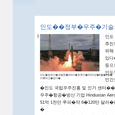
인도��정부�우주�기술
인도
O
R
S
I
추진
위해
있다
등으
인도
인도�정부가�개발한�SSLV�로켓이�2022년�8월�6일�
이륙하고�있다�
민간
�인도 국립우주진흥 및 인가 센터��I
우주�항공�방산 기업 Hindustan Aero
51억 1천만 루피�약 6�120만 달
�