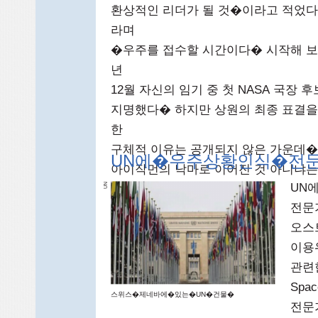
환상적인 리더가 될 것�이라고 적었다
라며
�우주를 접수할 시간이다� 시작해 보
년
12월 자신의 임기 중 첫 NASA 국장 
지명했다� 하지만 상원의 최종 표결을 
한
구체적 이유는 공개되지 않은 가운데�
UN에�우주상황인식�전
아이작먼의 낙마로 이어진 것 아니냐는
UN
N
U
전문
오스
이용
관련한
Spa
스위스�제네바에�있는�UN�건물�
전문