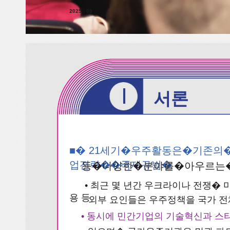
2025
|
08
I
서론
■� 21세기�우주활동은�기존
업전략��국제규범�
등�다양한�분야를�아우르는
• 최근 몇 년간 우크라이나 전쟁� 
용 등
외부 요인들은 우주정책을 국가 전
• 동시에 민간기업의 기술혁신과 스