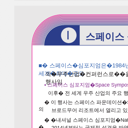
I
스페이스
■� 스페이스�심포지엄은�19
세계�최대�규모
의�우주산업�컨퍼런스로��
행사임
• 스페이스 심포지엄�Space Sym
이후� 전 세계 우주 산업의 주요
� 이 행사는 스페이스 파운데이션�Spa
의
브로드무어 리조트에서 열리고 
� �내셔널 스페이스 심포지엄�Nation
�
2014년부터는 국제적 성격을 반