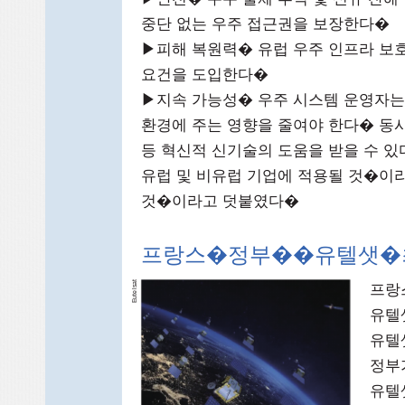
중단 없는 우주 접근권을 보장한다�
▶피해 복원력� 유럽 우주 인프라 보
요건을 도입한다�
▶지속 가능성� 우주 시스템 운영자는
환경에 주는 영향을 줄여야 한다� 동
등 혁신적 신기술의 도움을 받을 수 
유럽 및 비유럽 기업에 적용될 것�이
것�이라고 덧붙였다�
프랑스�정부��유텔샛�
at
프랑
ls
te
u
E
유텔샛
유텔
정부
유텔