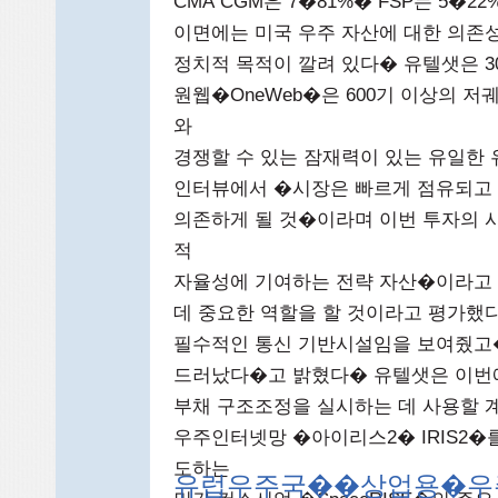
CMA CGM은 7�81%� FSP는 5
이면에는 미국 우주 자산에 대한 의존
정치적 목적이 깔려 있다� 유텔샛은 3
원웹�OneWeb�은 600기 이상의 
와
경쟁할 수 있는 잠재력이 있는 유일한
인터뷰에서 �시장은 빠르게 점유되고
의존하게 될 것�이라며 이번 투자의 
적
자율성에 기여하는 전략 자산�이라고 
데 중요한 역할을 할 것이라고 평가했
필수적인 통신 기반시설임을 보여줬고
드러났다�고 밝혔다� 유텔샛은 이번에
부채 구조조정을 실시하는 데 사용할 
우주인터넷망 �아이리스2� IRIS2
도하는
유럽우주국��상업용�우