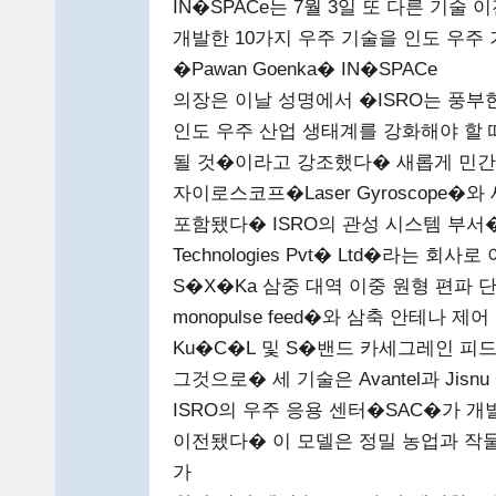
IN�SPACe는 7월 3일 또 다른 기술
개발한 10가지 우주 기술을 인도 우주
�Pawan Goenka� IN�SPACe
의장은 이날 성명에서 �ISRO는 풍
인도 우주 산업 생태계를 강화해야 할
될 것�이라고 강조했다� 새롭게 민간
자이로스코프�Laser Gyroscope�와 세
포함됐다� ISRO의 관성 시스템 부서�Iner
Technologies Pvt� Ltd�라
S�X�Ka 삼중 대역 이중 원형 편파 단일 펄스 
monopulse feed�와 삼축 안테나 제어 서보
Ku�C�L 및 S�밴드 카세그레인 피드 시스템
그것으로� 세 기술은 Avantel과 Jis
ISRO의 우주 응용 센터�SAC�가 개발한 
이전됐다� 이 모델은 정밀 농업과 작물 
가