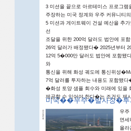
3 미션을 끝으로 아르테미스 프로그램
주장하는 미국 정계와 우주 커뮤니티의 
5 미션과 게이트웨이 건설 예산을 추가했
선
조달을 위한 200억 달러도 법안에 
26억 달러가 배정됐다� 2025년부터
12억 5�000만 달러도 법안에 포함됐다
와
통신을 위해 화성 궤도에 통신위성�Mars T
7억 달러를 투자하는 내용도 포함됐다�
�화성 토양 샘플 회수와 미래에 있을
제공할 수 있어야 한다�는 조건도 제
미국��우주�발사장�투
우주
아
피디
키
면세
위
올라