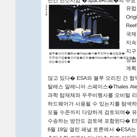
민간 컨소시엄 �SpaceRISE�의 주
in
유럽
g
ri
e O
lu
Or
B
Re
국제
지속
지구
블루�오리진�Blue�Origin�이�추진하는�상업용�
우주정거장��오비털�리프��Orbital�Reef�가�궤도에�
상업
있는�상상도�
계획
않고 있다� ESA와 블루 오리진 간 
탈레스 알레니아 스페이스�Thales Al
과학 탑재체와 우주비행사를 오비털 
하드웨어가 사용될 수 있는지를 탐색
모듈 수준까지 다양하게 검토되며� 
수송하는 방안도 검토에 포함된다� ESA
6월 19일 열린 패널 토론에서 �ES