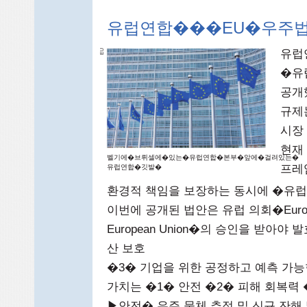
유럽연합���EU�우주
유럽연
EU
�유럽
공개
규제
시장
현재
벨기에�브뤼셀에�있는�유럽연합�본부�앞에�걸려있는�
프레
유럽연합�깃발�
환경적 책임을 보장하는 동시에 �유
이번에 공개된 법안은 유럽 의회�European
European Union�의 승인을 받아
산 보호
�3� 기업을 위한 공정하고 예측 가능
가치는 �1� 안전 �2� 피해 회복력
▶안전� 우주 물체 추적 및 신규 잔