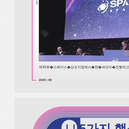
ace
sp
제40회�스페이스�심포지엄에서�한�세션이�진행되
2025
|
08
I I
5가지 핵