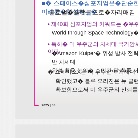
■� 스페이스�심포지엄은�단순
미래를�형성하는�
글로벌�플랫폼으로�자리매김
• 제40회 심포지엄의 키워드는 �우주
World through Space Tec
• 특히� 미 우주군의 차세대 국가안보
이퍼
�Amazon Kuiper� 위성 발사 전
반 차세대
위성 활용 논의� △민간 달 착륙 
� 스페이스X는 미 우주군의 차세대 발
확인했고� 블루 오리진은 뉴 글랜�
확보함으로써 미 우주군의 신뢰를
2025
|
08