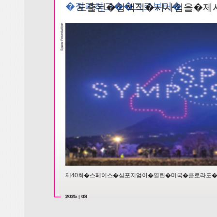
�정리하고��그로부터�
도출된�정책적�시사점을�제
n
io
at
d
un
o
F
e
ac
Sp
제40회�스페이스�심포지엄이�열린�미국�콜로라도
2025
2025
|
|
08
08