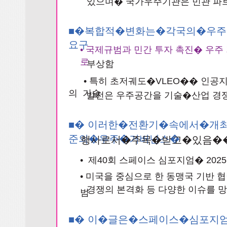
있으며� 국가우주기관은 민관 파
■�복합적�변화는�각국의�우
요구
• 국제규범과 민간 투자 촉진� 우주
로
부상함
• 특히 초저궤도�VLEO�� 인공지
의 기술
발전은 우주공간을 기술�산업 경
■� 이러한�전환기�속에서�개
준의�우주�거버넌스�
행사로서�주목�받고�있음�
• 제40회 스페이스 심포지엄� 202
• 미국을 중심으로 한 동맹국 기반 
경쟁의 본격화 등 다양한 이슈를 
범
■� 이�글은�스페이스�심포지