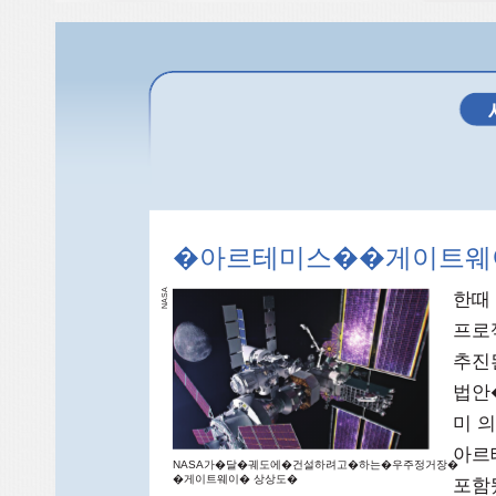
�아르테미스��게이트웨
SA
한때
A
N
프로
추진
법안�
미 
아르
NASA가�달�궤도에�건설하려고�하는�우주정거장�
�게이트웨이� 상상도�
포함