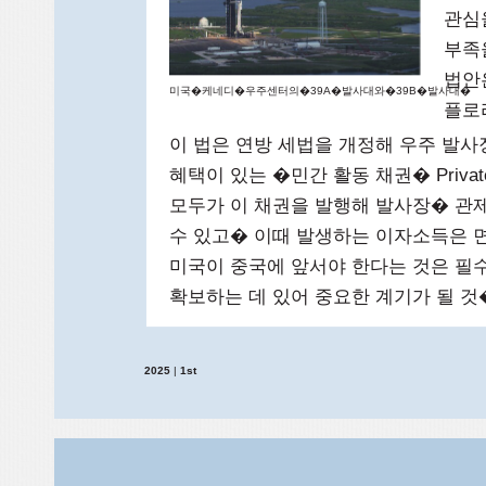
관심
부족
법안은
미국�케네디�우주센터의�39A�발사대와�39B�발사대�
플로
이 법은 연방 세법을 개정해 우주 발사
혜택이 있는 �민간 활동 채권� Privat
모두가 이 채권을 발행해 발사장� 관
수 있고� 이때 발생하는 이자소득은 
미국이 중국에 앞서야 한다는 것은 필
확보하는 데 있어 중요한 계기가 될 
2025
|
1st