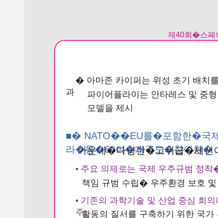
제40회�스
� 아마존 카이퍼는 위성 초기 배치를
과
파이어플라이는 안타레스 및 중형
모델을 제시
■� NATO��EU를�포함한
라�등�60여�개국도�참여한�
가운데�다양한�고위급�세션
• 주요 의제로는 국제 우주규범 정
책임 규범 수립� 우주환경 보호 
• 기존의 과학기술 및 산업 중심 회
주
활동의 질서를 구축하기 위한 국가