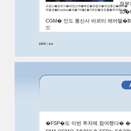
정부
프랑스�정부가�재정난에�빠진�유럽의�위성통신�회사�
유텔샛�Eutelsat�에�7억�1�700만�유로를�투자한다�
10
CGM� 인도 통신사 바르티 에어텔�Bha
드
2025
|
1st
�FSP�도 이번 투자에 참여했다� �이