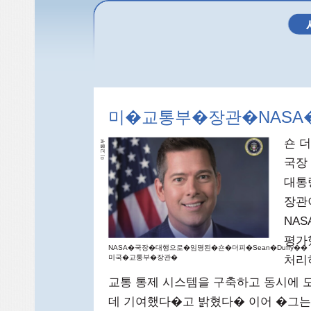
미�교통부�장관�NAS
숀 더
부
통
미 교
국장 
대통
장관
NA
평가
NASA�국장�대행으로�임명된�숀�더피�Sean�Duffy��
미국�교통부�장관�
처리
교통 통제 시스템을 구축하고 동시에 
데 기여했다�고 밝혔다� 이어 �그는