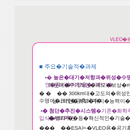
VLEO
■ 주요�기술적�과제
•�
높은�대기�저항과�위성�수
인�공기�저항을�가하기�
때문에�주기적인�궤도�보상�ma
� � �� 300km대�고도의�
수명이�크게�단축되며�
상시적인�궤도�유지�능력이
•
� 첨단�추진�시스템
�기존�화학
입식�전기추진
�ABEP��등�혁신적인�기술
��� ��ESA는�VLEO용�공