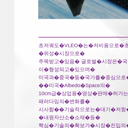
초저궤도�VLEO�는�저비용으로
�위성�시장으로�
주목받고�있음� 글로벌�시장은�
이�형성되고�있으며�
미국과�중국�등�국가를�중심으로
��미국�Albedo�Space의�
10cm급�상업용�영상�판매�허
패러다임의�변화를�
시사함��기술적으로는�대기�저항
�내원자산소�소재�등�
핵심�기술의�확보가�시장�진입의