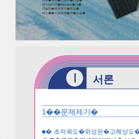
미국�우주�인프라�기업�
레드와이어�Redwire�가�
개발한�초저궤도�위성�
버스��사브르샛�의�모습�
I
서론
1��문제제기�
■� 초저궤도�위성은�고해상도