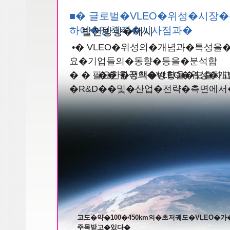
■� 글로벌�VLEO�위성�시
하여�정책적�시사점과�
발전방향�제시
•� VLEO�위성의�개념과�특성
요�기업들의�동향�등을�분석함
� � �� 한국의�VLEO�위성
필요한�정책�방향을�도출하
�R&D��및�산업�전략�측면에서
고도�약�100�450km의�초저궤도�VLEO
주목받고�있다�