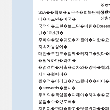
성공
수�
S3A��확보�▲우주�회복탄력성
상황인
에�따르면�미국�
국적의�도린�보그단�마틴�Doreen
난�10년간�
주파수�및�궤도�자원에�대한�요
지속가능성에�
대한�도전도�함께�커지고�있다�
�필요하다�라며�
�엄격한�제출�절차와�양자�협의
서의�협력이�
필수적�이라고�강조했다��이어�
�stewards�로서�
우리의�책임을�다해야�하며��공
용할�수�있도록�
지켜야�한다�라고�덧붙였다��패