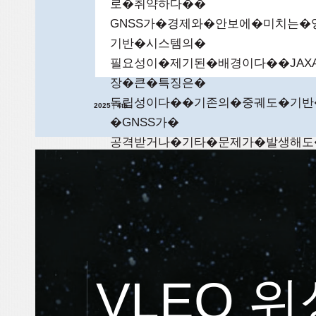
로�취약하다��
GNSS가�경제와�안보에�미치는
기반�시스템의�
필요성이�제기된�배경이다��JAXA
장�큰�특징은�
독립성이다��기존의�중궤도�기반
2025
|
4th
�GNSS가�
공격받거나�기타�문제가�발생해도
다��보도에�
따르면�ArkEdge�Space�연구진은
�5030�5250�MHz�을�포함한�
C��S��L�주파수�대역을�이
VLEO 