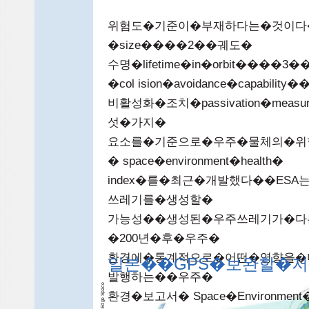
위험도�기준이�부재하다는�것이다
�size����2��궤도�
수명�lifetime�in�orbit���
�col ision�avoidance�capa
비활성화�조치�passivation�meas
섯�가지�
요소를�기준으로�우주�물체의�위
� space�environment�health�
index�를�최근�개발했다��E
쓰레기를�생성할�
가능성��생성된�우주쓰레기가�다
�200년�후�우주�
환경에�통계적으로�어떤�영향을�
일본��GPS�보완할�
발행하는��우주�
e
ac
환경�보고서� Space�Environ
p
e S
g
d
E