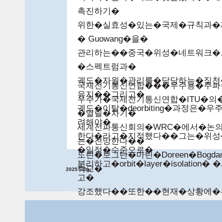
촉진하기�
위한�실효성�있는�국제�규칙과�
� Guowang�을�
관리하는��중국�위성�네트워크�그룹� Ch
�스펙트럼과�
궤도�자원�관리를�담당하는�징천�
국제전기통신연합���우주용�주파
유지��그리고�
우주가�국제전기통신연합�ITU�의
궤도�이탈�deorbiting�과정
�열릴�차기�
려해야�
세계전파통신회의�WRC�에서�논의
한다�라고�지적했다��그는�위성
는�전망한다��
�일정�수준으로�
도린�보그단�마틴�Doreen�Bogd
분리하고�orbit�layer�isol
학교�
2025
|
4th
고�
강조했다��또한��현재�상황에�
해�우주�자산�
운용의�안전을�보장해야�한다�라