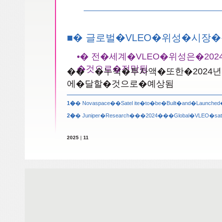
■� 글로벌�VLEO�위성�시장
•� 전�세계�VLEO�위성은�20
�것으로�전망됨
�� �누적�투자액�또한�2024년
에�달할�것으로�예상됨
1�
� Novaspace��Satel ite�to�be�Built�and�Launc
2�
� Juniper�Research���2024���Global�VLEO�satel
2025
|
11