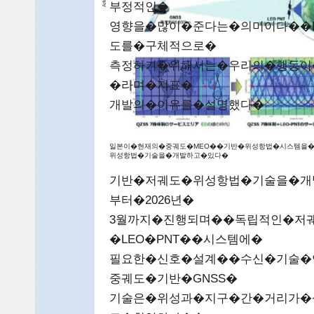
rk
부정적인�
A
영향을�많이�준다는�의미이다��E
도를�구체적으로�
측정하기�위해서는�우리의�행동이
�라며�지표�
개발의�이유를�설명했다�
일본이�현재의�중궤도�MEO��기반�위성항법�시스템을�
위성항법�기술을�개발하고�있다�
기반�저궤도�위성항법�기술을�개발
부터�2026년�
3월까지�진행되며��독립적인�저궤
�LEO�PNT��시스템에�
필요한�신호�설계��수신�기술�
중궤도�기반�GNSS�
기술은�위성과�지구�간�거리가�