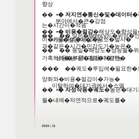
향상
�� •
� 저지연�통신�및�데이터�
분야에서�큰�강점
는�시간이�적음
�� •
� 비용�절감
�해상도�향상을
�� �� 낮은�latency는�위
이�가능하여�위성�제조�발사�
비용�절감이�가능
과�같은�시간�민감도가�높은�
�� �� 동일�해상도�성능을�
가혹하여�상대적으로�저렴한�
상용�부품�활용이�가능
��� ��궤도�투입에�필요한�
양화와�비용�절감이�가능�
이탈하여�대기권에서�소멸
�� •
� 자정작용�궤도
�높은�대기
월�내에�자연적으로�궤도를�
2025
|
11