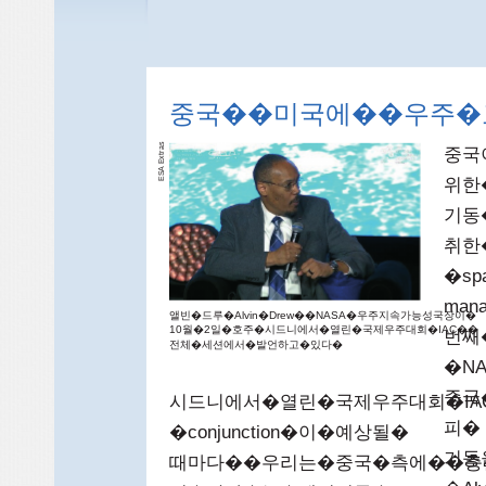
고�했다�
중국��미국에��우주�
as
중국
tr
x
A E
S
위한
E
기동
취한
�sp
ma
앨빈�드루�Alvin�Drew��NASA�우주지속가능성국장이�
10월�2일�호주�시드니에서�열린�국제우주대회�IAC��
번째
전체�세션에서�발언하고�있다�
�N
중국
시드니에서�열린�국제우주대회�I
피�
�conjunction�이�예상될�
기동
때마다��우리는�중국�측에��충