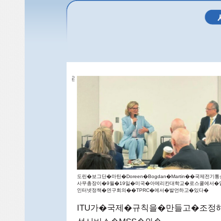
�Thomas�Lamanauskas��ITU�
부사무총장은�폐회�연설에서��이
니라는�점을�
분명히�보여줬다�라며��이는�지
인�전�지구적�
공공재�global�public�good�
U
IT
도린�보그단�마틴�Doreen�Bogdan�Martin��국제전기
사무총장이�9월�19일�미국�아메리칸대학교�로스쿨에서�
인터넷정책�연구회의��TPRC�에서�발언하고�있다�
ITU가�국제�규칙을�만들고�조정