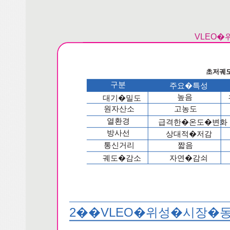
VLEO
초저궤
구분
주요�특성
높음
대기�밀도
원자산소
고농도
열환경
급격한�온도�변화
방사선
상대적�저감
통신거리
짧음
궤도�감소
자연�감쇠
2��VLEO�위성�시장�