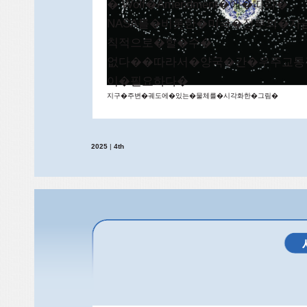
� Wolf�Amendment�에�따라�
NASA를�비롯한�미국�정부의�
칙적으로�할�수�
없다��따라서�양국�간�우주교통
이�필요하다�
지구�주변�궤도에�있는�물체를�시각화한�그림�
2025
|
4th