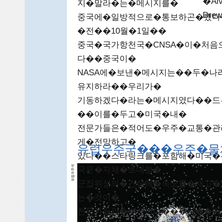
�Al
지�말라�는�메시지를�
Dr
중국에�일방적으로�통보하곤�했다
�전��10월�1일��
중국�국가항천국�CNSA�이�처음
다��중국이�
NASA에�보낸�메시지는��두�
유지하라��우리가�
기동하겠다�라는�메시지였다��드
��이를�두고�미국�내�
전문가들은�적어도�우주�교통�관
게�전망하고�
유럽우주국���우주�물
있다��스타링크를�포함해�미국�
국
국은�자체�초대형�
주
럽우
유
군집위성의�건설에�속도를�내고�
는�것이�
전문가들의�분석이다���단��미