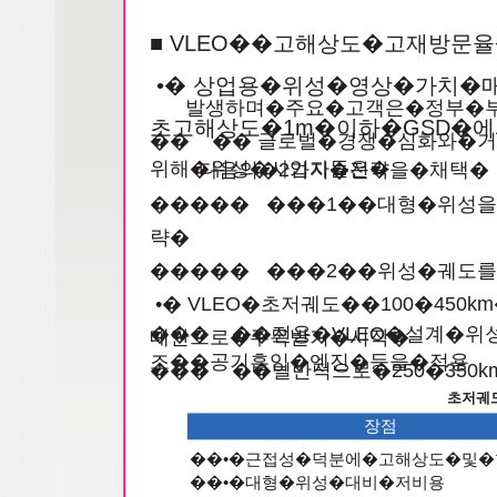
■ VLEO��고해상도�고재방문
•� 상업용�위성�영상�가치�매
발생하며�주요�고객은�정부�
초고해상도�1m�이하�GSD�
�� �� 글로벌�경쟁�심화와�
위해�위성�사업자들은�
다음의�2가지�전략을�채택�
����� ���1��대형�위성을
략�
����� ���2��위성�궤도를
•� VLEO�초저궤도��100�4
��� ��전용�VLEO�설계�
대안으로�주목받기�시작�
조��공기흡입�엔진�등을�적용
��� ��일반적으로�250�350
초저궤
장점
��•�근접성�덕분에�고해상도�및
��•�대형�위성�대비�저비용