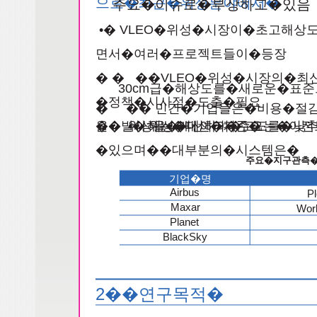
으로�최근�위성분야에서�
주요�이슈로�부상하고�있음
•� VLEO�위성�시장이�초고해
면서�여러�프로젝트들이�등장
� � ��VLEO�위성�시장의�
30cm급�해상도를�새로운�표
�정책�시사점�도출�필요
� �� 민간�기업들은�비용�절
�� •� 위성�데이터�수요는�이
을�발사하는�대신�기존�
위성을�개선하여�고도를�낮
�있으며��대부분의�시스템은�
주요�지구관측
기업�명
Airbus
P
Maxar
Wor
Planet
BlackSky
2��연구목적�