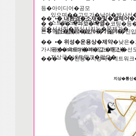
등�아이디어�공모
있으며��고도가�낮아�방사선
�� •
� 내환경�소재�및�열제어�
스트레스�요인이�큼
� � �� 내마모�내열�코팅�
을�서서히�부식시키는�문제가�
는�위성�형상�설계�기술이�
필요할�수�있어�기술적�진
�� •
� 위성�운용상�제약
�낮은�
가시권�visibility�이�감소하고�
위성�속도가�빠르고�통신�선
지상국�네트워크�필요�
��� ��전용�지상국�네트워크
지상�통신