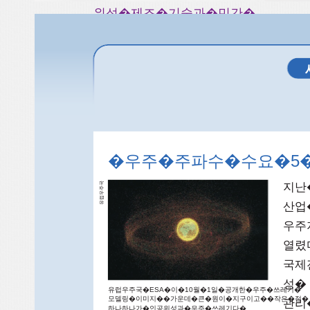
위성�제조�기술과�민간�
인프라를�갖추고�있으나��핵심�
�보고서는�VLEO�시장�동향을�
분석하고��정책적�시사점을�정리
�우주�주파수�수요�5
지난
국
주
럽우
산업
유
우주지
열렸
국제
성�
유럽우주국�ESA�이�10월�1일�공개한�우주�쓰레기�
모델링�이미지��가운데�큰�원이�지구이고��작은�점�
관리
하나하나가�인공위성과�우주�쓰레기다�