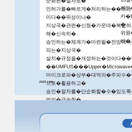
준화된�절차로�
렌든
인허가를�빠르게�처리하는��허가�공장식
카�
이다��위성이나�
�
지상국�관련�신청�가운데�복잡하
위원
해�신속히�
해�
승인하는�체계가�마련될�전망이다
되는�지상국�
설치�규정을�개정하는�것이다��
��UMFUS���Upper�Microwave
마이크로파�상부�대역의�주파수�
2025
|
4th
으로�활용하고�
승인�절차를�단순화할�수�있도록
업의�급속한�
성장세에�대응하고��관련�사업자
��카�위원장은�
�거절을�기본값으로�하던�현재�