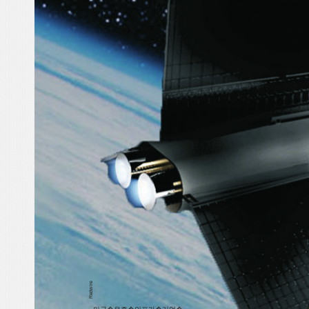
e
ir
w
d
Re