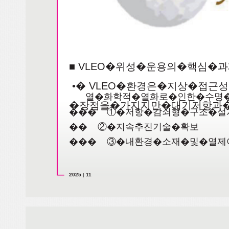
■ VLEO�위성�운용의�핵심�
•� VLEO�환경은�지상�접
열�화학적�열화로�인한�수명
�장점을�가지지만�대기저항과
��� ①�저항�감쇠형�구조�설
�� ②�지속추진기술�확보
��� ③�내환경�소재�및�열제
2025
|
11