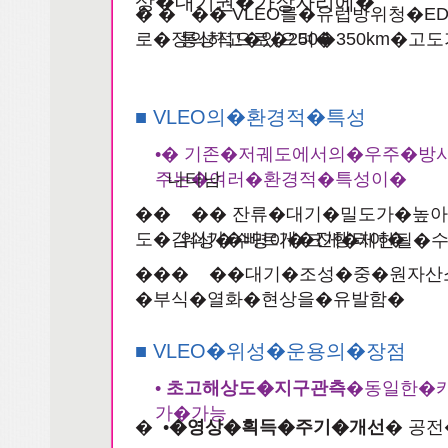
상�대기권�가장자리에�
� � �� VLEO를�유럽방위청�EDA
로�정의하고�있으며�
통상적으로�250�350km�
■ VLEO의�환경적�특성
•� 기존�저궤도에서의�우주�
주는�여러�환경적�특성이�
나타남
�� �� 잔류�대기�밀도가�높아
도�감쇠가�빠르게�진행되어�
위성�수명이�크게�제한될�
��� ��대기�조성�중�원자산
�부식�열화�현상을�유발함�
■ VLEO�위성�운용의�장점
•
초고해상도�지구관측
�동일한�
가�가능
� •
�영상�획득�주기�개선
� 공