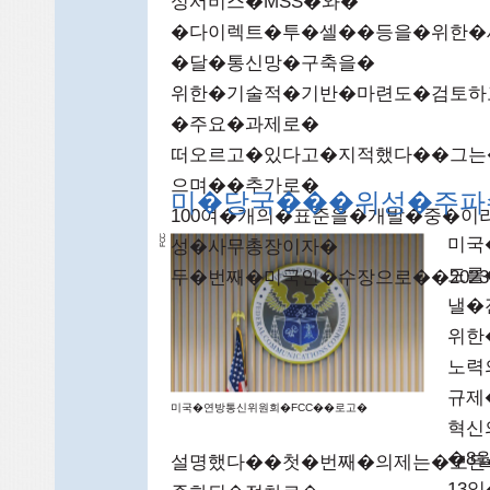
성서비스�MSS�와�
�다이렉트�투�셀��등을�위한�
�달�통신망�구축을�
위한�기술적�기반�마련도�검토하고
�주요�과제로�
떠오르고�있다고�지적했다��그는�
으며��추가로�
미�당국���위성�주파
100여�개의�표준을�개발�중�이
C
미국
성�사무총장이자�
FC
도를
두�번째�미국인�수장으로��202
낼�
위한
노력
규제
미국�연방통신위원회�FCC��로고�
혁신
�8
설명했다��첫�번째�의제는�모든
13