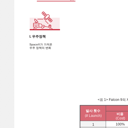
I. 우주정책
SpaceX가 가져온
우주 정책의 변화
<표 1> Falcon
발사 횟수
비용
(# Launch)
(Cost)
100%
1