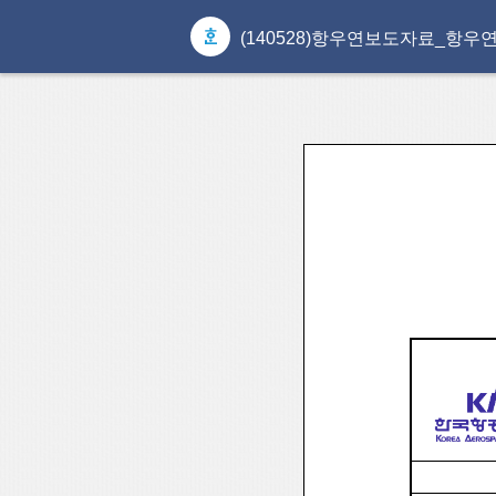
(140528)항우연보도자료_항우