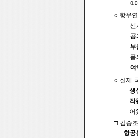
0.0
○
항우연
센
공
부
품
여
○
실제 
생
작
어
□
김승조
항공