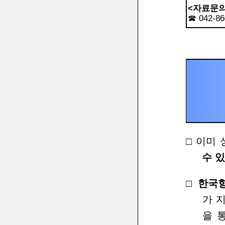
<자료문의
☎ 042-86
□
이미
수 
□
한국
가 
을 