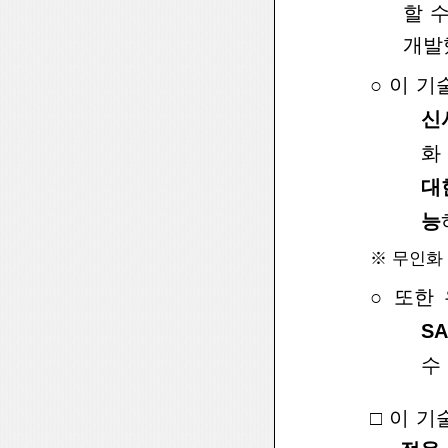
할 
개발
○
이 기
신
화
대
능
※
무인화 
○
또한
SA
수
□
이 기