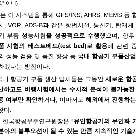
1
°
이내)
은 이 시스템을 통해
GPS/INS, AHRS, MEMS
등 
서,
VOR, ADS-B
과 같은 항법시설, 통신기, 탑재
체
기 부품 성능시험을 성공적으로 수행
했으
며, 향
품 시험의 테스트베드(
test bed)
로 활
용
해 관련 
의 성능 검증 및 품질 향상 등
국내
항공기 부품산업
하겠다는 방침이다.
국내 항공기 부품 생산 업체들은 그동안
새로운 항
산하고도 비행시험에서는 수치적 분석이 불가능
한
동 여부만 확인
하거나, 이마저도
해외에서
진행하는
왔다.
 한국항공우주연구원장은
“
유인항공기의 무인화 
분야의 블루오션이 될 수 있는 만큼 지속적인 기술