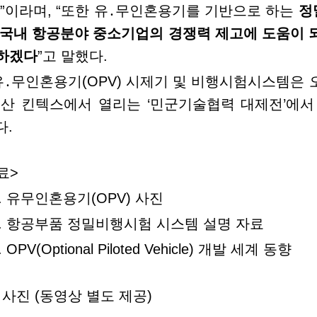
”
이라며,
“
또한 유
․
무인혼용기를 기반으로
하는
정
 국내 항공분야 중소기업의 경쟁력 제
고에 도움이 
하겠다
”
고 말했다.
유
․
무인혼용기(
OPV)
시제기 및 비행시험시스템은 오
일산 킨텍스에서 열리는
‘
민군기술협력 대제전
’
에서
다.
료>
. 유무인혼용기(
OPV)
사진
2. 항공부품 정밀비행시험 시스템 설명 자료
.
OPV(Optional Piloted Vehicle)
개발 세계 동향
 : 사진 (동영상 별도 제공)