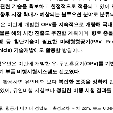
 관련 기술을 확보
하고
한정적으로 적용
되고 있어
 향후 시장 확대가 예상되는 블루오션 분야로
분류
은 이번에 개발한
OPV
를 지속적으로 개량해 국내
 물론 해외 시장 진출도 추진
할 계획이며,
향후
충돌
행 등 첨단기술이 필요한 미래형항공기
(PAV, Pe
hicle)
기술개발에도 활용
할 방침이
다.
항우연은 이번에 개발한 유
․
무인혼용기(
OPV)
를 기
기 부품 비행시험시스템도 선보였다.
를 활용하면 유인비행 보다
복잡한 조종을 정확히 
 있어, 유인비행 시험보다
정밀한 비행 시험 결과
를
험 항공기 데이터 정밀도 : 측정오차 위치 2
cm,
속도 0.04