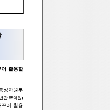
발
꾸어
활용할
업통상자
원부
년간
85억원)
바
꾸어 활용