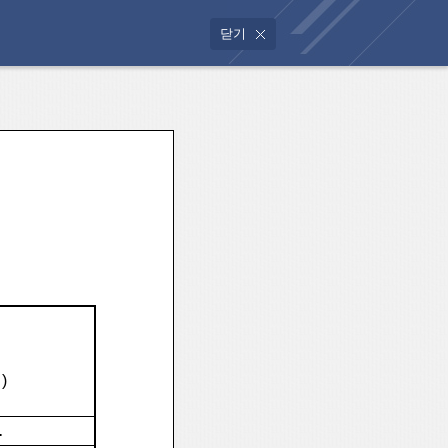
닫기
)
.