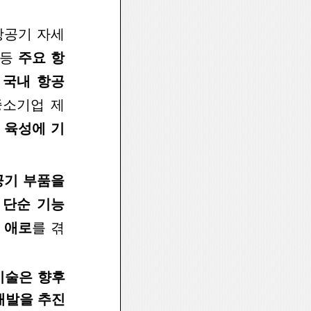
항
공기 자세
 등
주요 항
후
국내 항공
중소기업 제
 육성에 기
공기
부품을
 단순 기능
 애로
를 겪
기술은
향후
개발을 추진