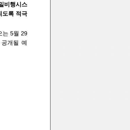
밀비행시스
되도록 적극
는 5
월 29
 공
개될 예