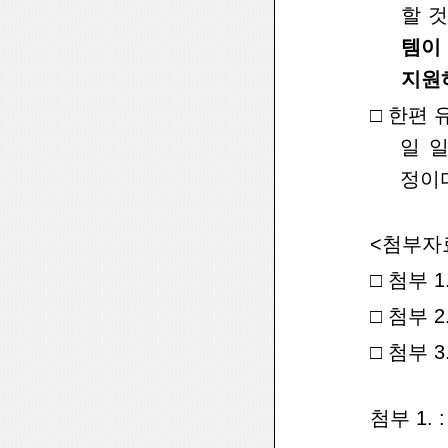
할 것
템이
지원
□
한편 
일 
정이
<첨부자
□
첨부 1
□
첨부 
□
첨부 3
첨부 1.