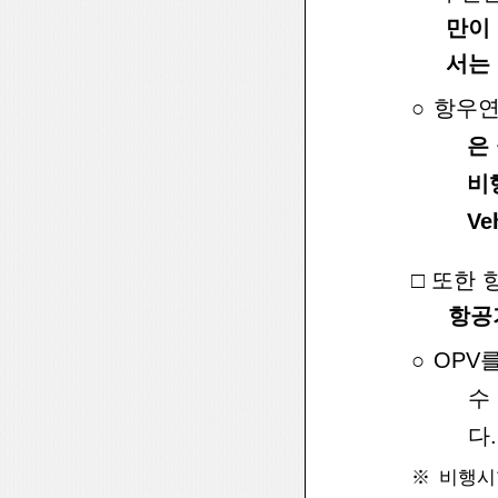
만이
서는
○
항우연
은
비
Ve
□
또한 
항공
○
OPV
수
다.
※
비행시