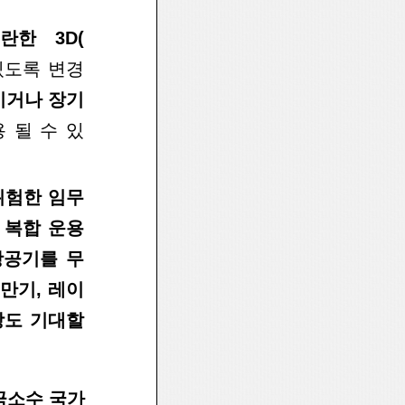
란한 3
D(
 있도록
변경
이
거나 장기
 될 수 있
위
험한 임무
 복합 운용
항공기를 무
만기, 레이
강도 기대할
극소
수 국가