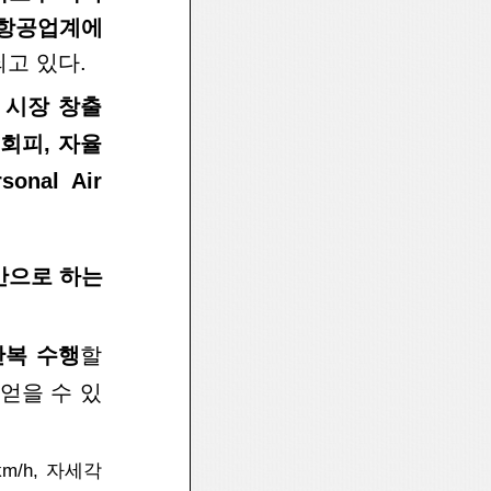
항공업계에
되고 있다.
 시
장 창출
회피, 자율
rsonal Air
반으
로 하는
반복
수행
할
 얻을 수 있
km/h,
자세각