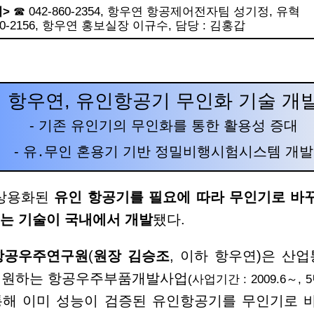
>
☎ 042-860-2354,
항우연 항공제어전자팀 성기정, 유혁
0-2156,
항우연 홍보실장 이규수, 담당 : 김홍갑
항우연, 유인항공기 무인화 기술 개
- 기존 유인기의 무인화를 통한 활용성 증대
- 유
․
무인 혼용기 기반 정밀비행시험시스템 개발
 상용화된
유인 항공기를 필요에 따라 무인기로 바
있는 기술이 국내에서 개발
됐다.
항공우주연구원
(
원장 김승조
, 이하 항우연)은 산
지원하는 항공우주부품개발사업
(사업기간 : 2009.6
～, 5
통해 이미 성능이 검증된 유인항공기를 무인기로 