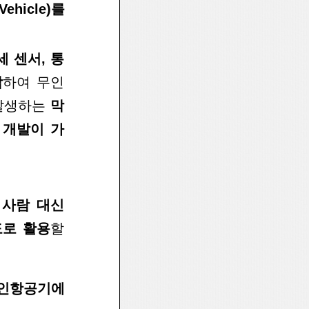
Vehicle)
를
세
센서, 통
착
하여 무인
발생하는
막
 개발이 가
 사람
대신
도
로 활용
할
유인항
공기에