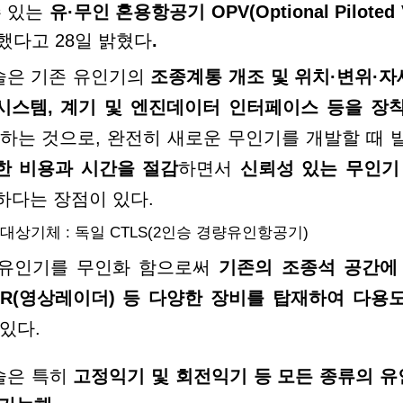
수 있는
유
·
무인 혼용항공기
OPV(Optional
Piloted 
했다고 28일 밝혔다
.
술은 기존 유인기의
조종계통 개조 및 위치
·
변위
·
자
시스템, 계기 및 엔진데이터 인터페이스 등을 장
 하는 것으로, 완전히 새로운 무인기를 개발할
때 
한 비용과 시간을 절감
하면서
신뢰성 있는
무인기
하다는 장점이 있다.
대상기체 : 독일
CTLS(2
인승 경량유인항공기)
 유인기를 무인화 함으로써
기존의 조종석 공간에
R(
영상레이더) 등 다양한 장비를 탑재하여 다용
 있다.
술은 특히
고정익기 및 회전익기 등 모든 종류의 