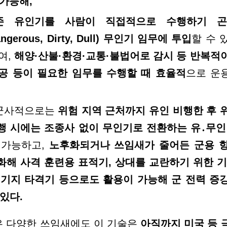
가능해,
존 유인기를 사람이 직접적으로 수행하기 곤
ngerous, Dirty, Dull)
무인기 임무에 투입
할 수
여,
해양
·
산불
·
환경
·
교통
·
불법어로 감시 등 반복적
공 등이 필요한 임무를 수행할 때 효율적
으로
운용
.
군사적으로는
위험 지역 근처까지 유인 비행한 후 
행 시에는 조종사 없이 무인기로 전환하는
유
․
무인
 가능하고,
노후화되거나 쓰임새가 줄
어든 군용 
화해 사격 훈련용 표적기, 상대를
교란하기 위한 기
 기지 타격기 등으로도 활용
이 가능해 군 전력 증
 있다.
은 다양한 쓰임새에도 이 기술은
아직까지 미국 등 