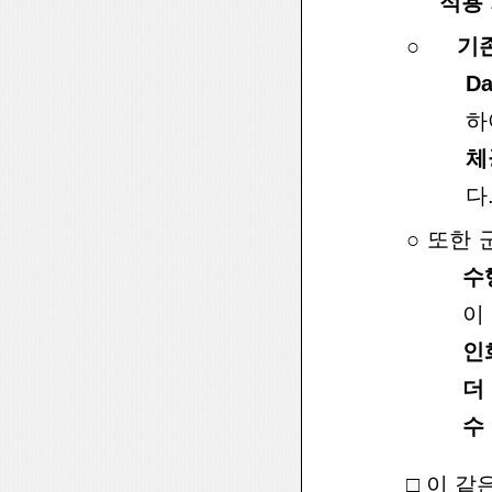
적용 
○
기
Da
하
체
다
○
또한 
수
이
인
더
수
□
이 같