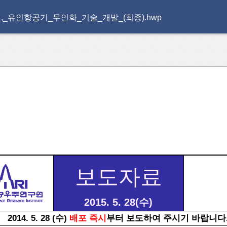
연,_유인항공기_무인화_기술_개발_(최종).hwp
보도자료
2015. 5. 28(수)
2014. 5. 28
(수)
배포 즉시
부터 보도하여 주시기 바랍니다